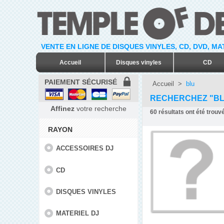
VENTE EN LIGNE DE DISQUES VINYLES, CD, DVD, M
Accueil
Disques vinyles
CD
PAIEMENT SÉCURISÉ
Accueil
>
blu
RECHERCHEZ "BL
Affinez
votre recherche
60
résultats ont été trouv
RAYON
ACCESSOIRES DJ
CD
DISQUES VINYLES
MATERIEL DJ