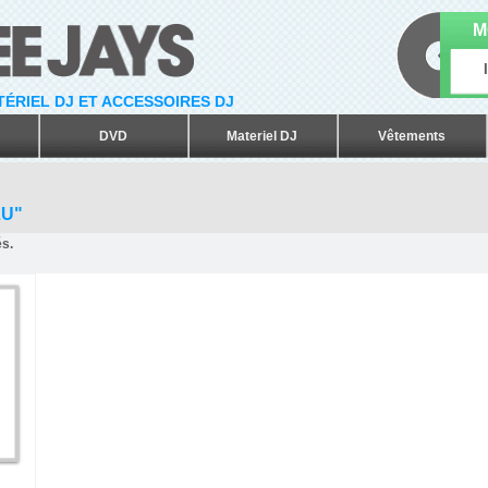
M
ATÉRIEL DJ ET ACCESSOIRES DJ
DVD
Materiel DJ
Vêtements
U"
és.