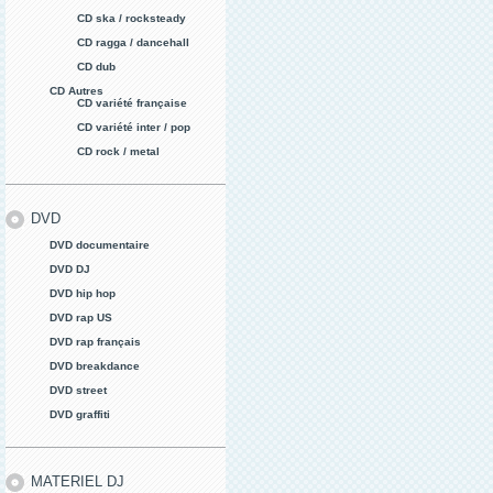
CD ska / rocksteady
CD ragga / dancehall
CD dub
CD Autres
CD variété française
CD variété inter / pop
CD rock / metal
DVD
DVD documentaire
DVD DJ
DVD hip hop
DVD rap US
DVD rap français
DVD breakdance
DVD street
DVD graffiti
MATERIEL DJ