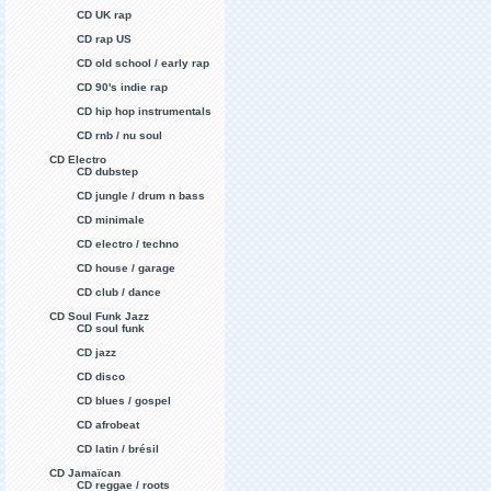
CD UK rap
CD rap US
CD old school / early rap
CD 90's indie rap
CD hip hop instrumentals
CD rnb / nu soul
CD Electro
CD dubstep
CD jungle / drum n bass
CD minimale
CD electro / techno
CD house / garage
CD club / dance
CD Soul Funk Jazz
CD soul funk
CD jazz
CD disco
CD blues / gospel
CD afrobeat
CD latin / brésil
CD Jamaïcan
CD reggae / roots