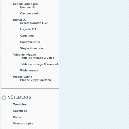
Casque audio pro
Casque DJ
Casque studio
Digital DJ
Serato Scratch Live
Logiciel DJ
Carte son
Controlleur DJ
Vinyle timecode
Table de mixage
Table de mixage 2 voies
Table de mixage 3 voies et
+
Table scratch
Platine vinyle
Platine vinyle portable
VÊTEMENTS
Tee-shirts
Chemises
Polos
Sweats zippés