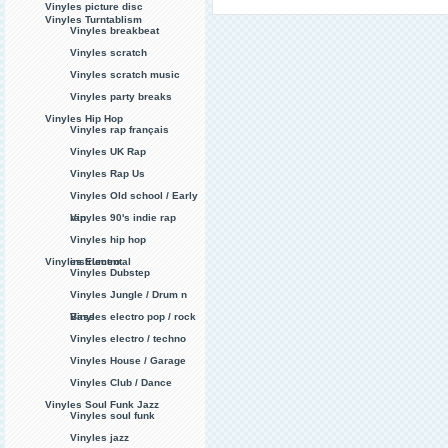
Vinyles picture disc
Vinyles Turntablism
Vinyles breakbeat
Vinyles scratch
Vinyles scratch music
Vinyles party breaks
Vinyles Hip Hop
Vinyles rap français
Vinyles UK Rap
Vinyles Rap Us
Vinyles Old school / Early
rap
Vinyles 90's indie rap
Vinyles hip hop
Vinyles Electro
instrumental
Vinyles Dubstep
Vinyles Jungle / Drum n
Bass
Vinyles electro pop / rock
Vinyles electro / techno
Vinyles House / Garage
Vinyles Club / Dance
Vinyles Soul Funk Jazz
Vinyles soul funk
Vinyles jazz