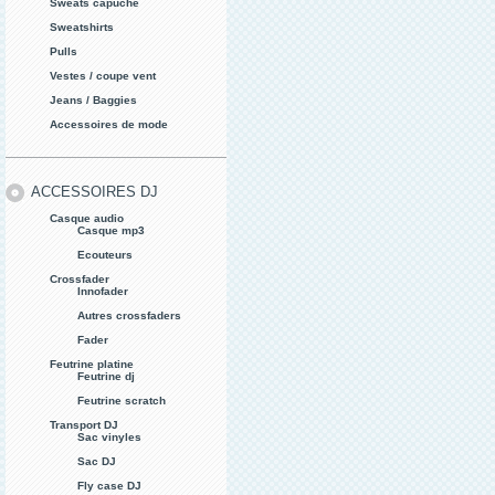
Sweats capuche
Sweatshirts
Pulls
Vestes / coupe vent
Jeans / Baggies
Accessoires de mode
ACCESSOIRES DJ
Casque audio
Casque mp3
Ecouteurs
Crossfader
Innofader
Autres crossfaders
Fader
Feutrine platine
Feutrine dj
Feutrine scratch
Transport DJ
Sac vinyles
Sac DJ
Fly case DJ