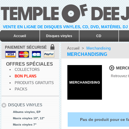
VENTE EN LIGNE DE DISQUES VINYLES, CD, DVD, MATÉRIEL DJ
Accueil
Disques vinyles
CD
PAIEMENT SÉCURISÉ
Accueil
>
Merchandising
MERCHANDISING
OFFRES SPÉCIALES
MERCH
COLLECTORS
BON PLANS
Retrouvez t
PRODUITS GRATUITS
PACKS
DISQUES VINYLES
Albums vinyles, EP
Maxis vinyles 10'', 12''
Pas de produit pour ce f
Maxis vinyles 7''