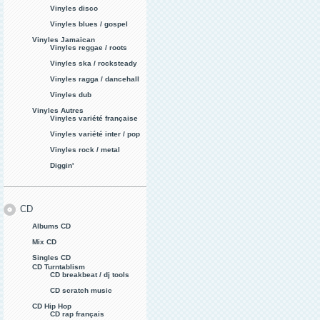
Vinyles disco
Vinyles blues / gospel
Vinyles Jamaican
Vinyles reggae / roots
Vinyles ska / rocksteady
Vinyles ragga / dancehall
Vinyles dub
Vinyles Autres
Vinyles variété française
Vinyles variété inter / pop
Vinyles rock / metal
Diggin'
CD
Albums CD
Mix CD
Singles CD
CD Turntablism
CD breakbeat / dj tools
CD scratch music
CD Hip Hop
CD rap français