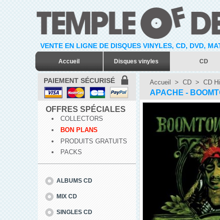
VENTE EN LIGNE DE DISQUES VINYLES, CD, DVD, M
Accueil
Disques vinyles
CD
PAIEMENT SÉCURISÉ
Accueil
>
CD
>
CD Hi
APACHE - BOOMT
OFFRES SPÉCIALES
COLLECTORS
BON PLANS
PRODUITS GRATUITS
PACKS
ALBUMS CD
MIX CD
SINGLES CD