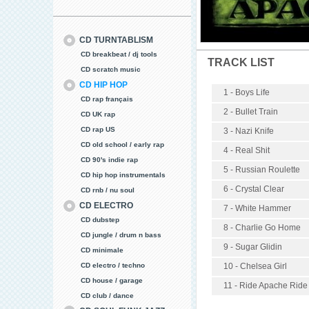
CD TURNTABLISM
CD breakbeat / dj tools
TRACK LIST
CD scratch music
CD HIP HOP
1 - Boys Life
CD rap français
2 - Bullet Train
CD UK rap
CD rap US
3 - Nazi Knife
CD old school / early rap
4 - Real Shit
CD 90's indie rap
5 - Russian Roulette
CD hip hop instrumentals
6 - Crystal Clear
CD rnb / nu soul
CD ELECTRO
7 - White Hammer
CD dubstep
8 - Charlie Go Home
CD jungle / drum n bass
9 - Sugar Glidin
CD minimale
CD electro / techno
10 - Chelsea Girl
CD house / garage
11 - Ride Apache Ride
CD club / dance