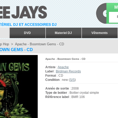
M
ATÉRIEL DJ ET ACCESSOIRES DJ
DVD
Materiel DJ
Vêtements
p Hop
>
Apache - Boomtown Gems - CD
OWN GEMS - CD
Apache - Boomtown Gems - CD
Artiste
:
Apache
Label
:
Birdman Records
Format
: CD
Condition
: new (
S/S
)
Année de sortie
: 2008
Type de boitier
: Boitier crystal simple
Référence label
: BMR 106